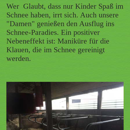
Wer Glaubt, dass nur Kinder Spaß im
Schnee haben, irrt sich. Auch unsere
"Damen" genießen den Ausflug ins
Schnee-Paradies. Ein positiver
Nebeneffekt ist: Maniküre für die
Klauen, die im Schnee gereinigt
werden.