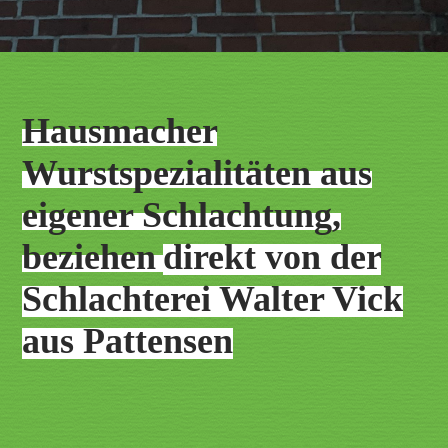
Hausmacher
Wurstspezialitäten aus
eigener Schlachtung,
beziehen
direkt von der
Schlachterei Walter Vick
aus Pattensen