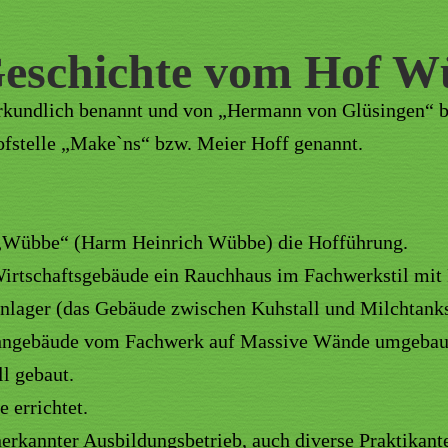
Geschichte vom Hof 
rkundlich benannt und von „Hermann von Glüsingen“ be
ofstelle „Make`ns“ bzw. Meier Hoff genannt.
 „Wübbe“ (Harm Heinrich Wübbe) die Hofführung.
irtschaftsgebäude ein Rauchhaus im Fachwerkstil mit
lager (das Gebäude zwischen Kuhstall und Milchtanks
hngebäude vom Fachwerk auf Massive Wände umgebau
l gebaut.
 errichtet.
anerkannter Ausbildungsbetrieb, auch diverse Praktikan